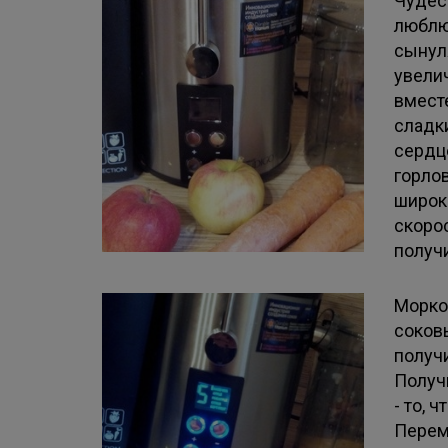
Чудес
люблю
сынул
увели
вмест
сладк
сердц
горло
широк
скорос
получ
Морко
соков
получи
Получ
- то, 
Перем