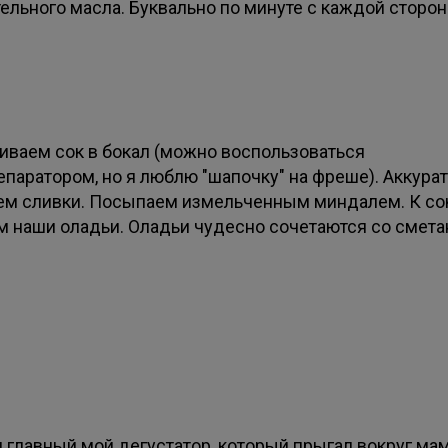
тельного масла. Буквально по минуте с каждой сторон
иваем сок в бокал (можно воспользоваться
епаратором, но я люблю "шапочку" на фреше). Аккура
ем сливки. Посыпаем измельченным миндалем. К со
м наши оладьи. Оладьи чудесно сочетаются со смета
и главный мой дегустатор, который прыгал вокруг ма