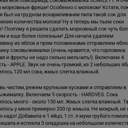
ная моя помощница, соковыжималка SCARLETT. Я оч
 морковные фреши! Особенно с молоком! Кстати, по
я был на грудном вскармливании пила такой сок для
чения количества молока! Ну а теперь мы пьем соки
е! Поэтому я решила сделать морковный сок чуть бо
им и еще более полезным! Для начала удаляем
евину из яблок и прям половинками отправляем ябло
вину соковыжималки (очень нравится, что горловина
ая и фрукты не надо сильно мельчить!). Включаем 4
ть - APPLE. Звук не очень громкий, из 2 небольших я
илось 120 мл сока, жмых слегка влажный.
вь чистим, режем крупными кусками и отправляем в
ыжималку. Включаем 5 скорость - HARDVEG. Сока
лось много - около 150 мл. Жмых слегка влажный. Та
илось у меня примерно 200 гр жмыха. Не мокрый, не 
что надо! Добавила я 1 яйцо, 1 ст. л муки грубого помол
ешала и испекла 3 оладушка на небольшом количест