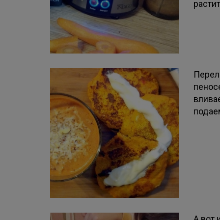
расти
Перел
пенос
влива
подае
А вот 