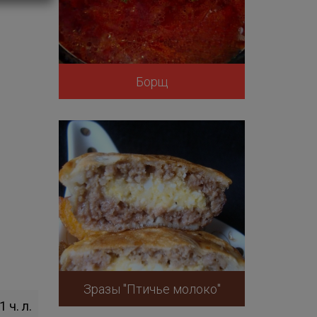
Борщ
Зразы "Птичье молоко"
1 ч. л.