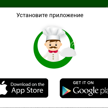
анное
Подобрать по ингредиентам
Советы
Войти
Установите приложение
ики солнца"
Описание
Яркий, бодрящий, полезный, вкусный, питательный
напиток, приготовленный благодаря соковыжимал