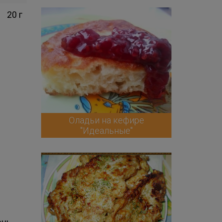
20 г
Оладьи на кефире
"Идеальные"