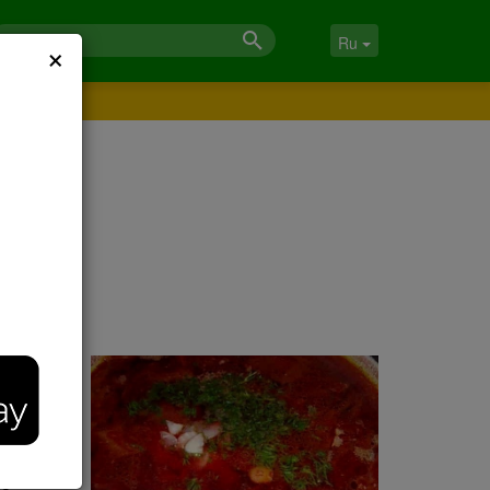
×
Ru
ке