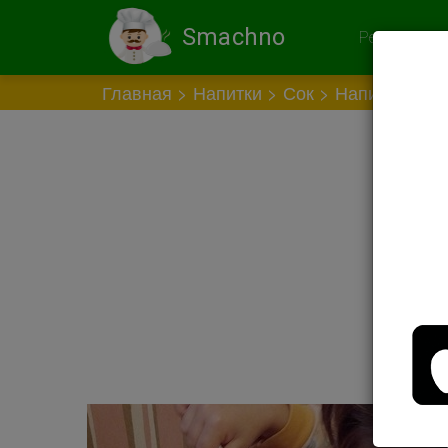
Smachno
Рекомендов
Главная
Напитки
Сок
Напиток "Луч