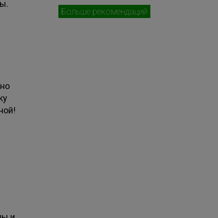
ы.
Больше рекомендаций
тно
ку
ной!
мы и