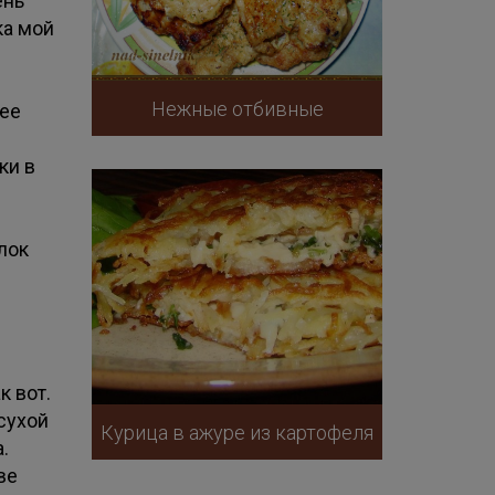
ень
ка мой
Нежные отбивные
лее
ки в
блок
к вот.
сухой
Курица в ажуре из картофеля
а.
ве