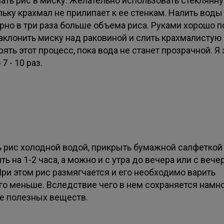
ать рис в миску. Желательно использовать стеклянну
ьку крахмал не прилипает к ее стенкам. Налить воды
рно в три раза больше объема риса. Руками хорошо 
Наклонить миску над раковиной и слить крахмалистую 
ять этот процесс, пока вода не станет прозрачной. Я 
7 - 10 раз.
ь рис холодной водой, прикрыть бумажной салфеткой
ть на 1-2 часа, а можно и с утра до вечера или с вече
При этом рис размягчается и его необходимо варить
го меньше. Вследствие чего в нем сохраняется намн
е полезных веществ.