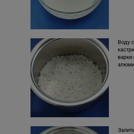
Воду 
кастрю
варки
алюми
Залит