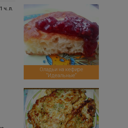
1 ч. л.
Оладьи на кефире
"Идеальные"