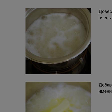
Довест
очень 
Добав
именно