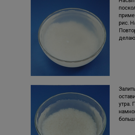
Насып
поскол
приме
рис. 
Повтор
делаю 
Залит
остави
утра. 
намно
больш