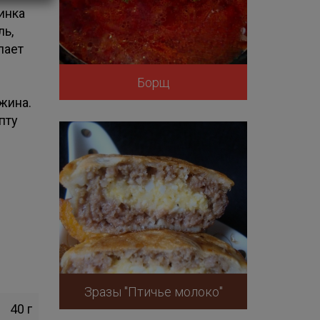
инка
ль,
лает
Борщ
жина.
пту
Зразы "Птичье молоко"
40 г