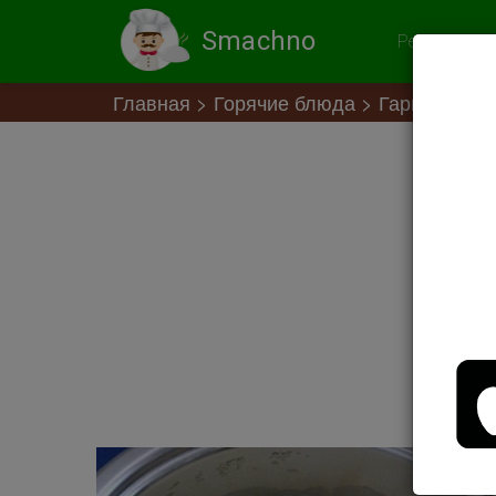
Smachno
Рекомендов
Главная
Горячие блюда
Гарнир из к