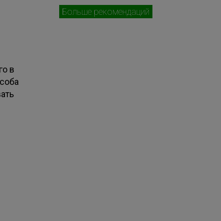
Больше рекомендаций
го в
особа
вать