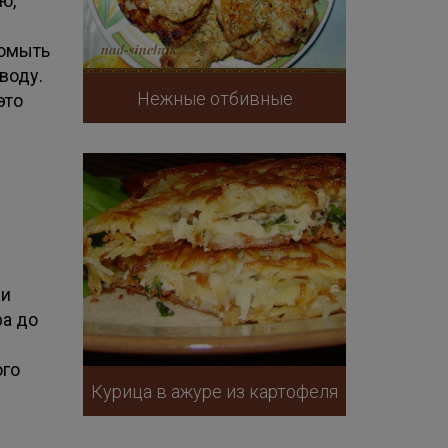
ю,
помыть
воду.
Нежные отбивные
это
 и
ра до
ого
Курица в ажуре из картофеля