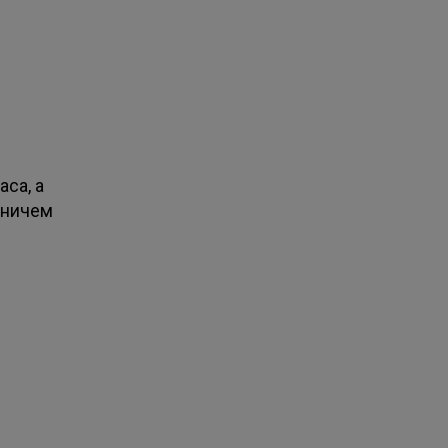
аса, а
 ничем