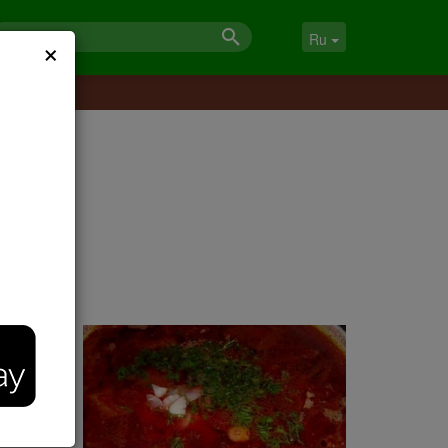
×
Ru
"