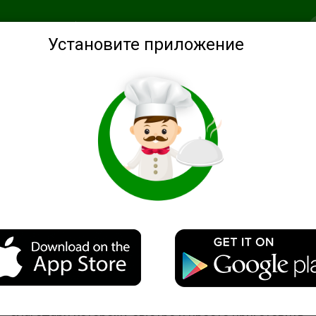
анное
Подобрать по ингредиентам
Советы
Войти
Установите приложение
руп
Рассыпчатый гарнирный рис "Рисинка к рисинке
Описание
Предлагаю Вашему вниманию необычный способ,
благодаря которому быстро и просто приготовить