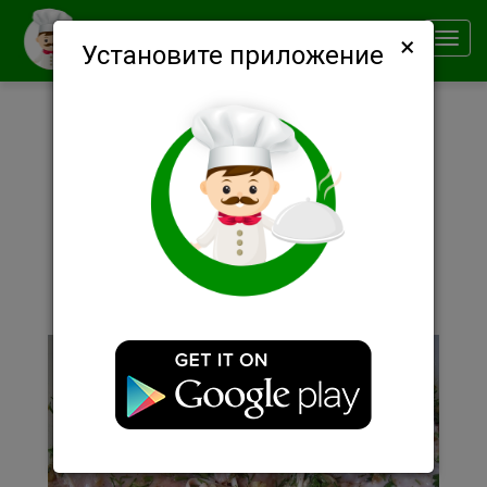
×
Smachno
Toggl
Установите приложение
navig
Описание