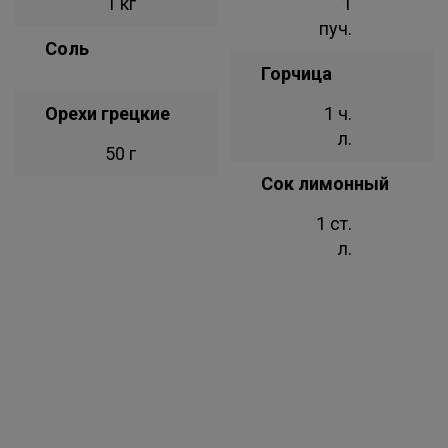
1 кг
1
пуч.
Соль
Горчица
Орехи грецкие
1 ч.
л.
50 г
Сок лимонный
1 ст.
л.