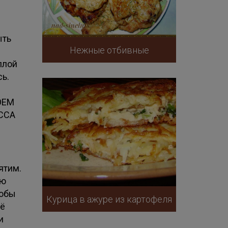
ыть
Нежные отбивные
плой
сь.
КОЕМ
ССА
ятим.
ую
тобы
Курица в ажуре из картофеля
её
и