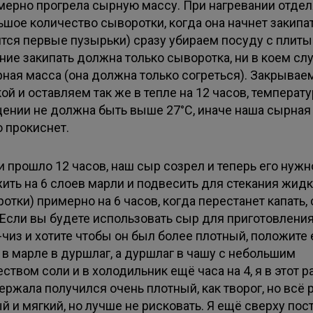
мерно прогрела сырную массу. При нагревании отде
ьшое количество сыворотки, когда она начнет закипа
ятся первые пузырьки) сразу убираем посуду с плиты
ние закипать должна только сыворотка, ни в коем сл
рная масса (она должна только согреться). Закрывае
й и оставляем так же в тепле на 12 часов, температу
ении не должна быть выше 27°С, иначе наша сырная
о прокиснет.
 и прошло 12 часов, наш сыр созрел и теперь его нужн
ить на 6 слоев марли и подвесить для стекания жид
отки) примерно на 6 часов, когда перестанет капать,
. Если вы будете использовать сыр для приготовлени
чиз и хотите чтобы он был более плотный, положите 
 в марле в дуршлаг, а дуршлаг в чашу с небольшим
ством соли и в холодильник ещё часа на 4, я в этот р
ржала получился очень плотный, как творог, но всё 
 и мягкий, но лучше не рисковать. Я ещё сверху пос