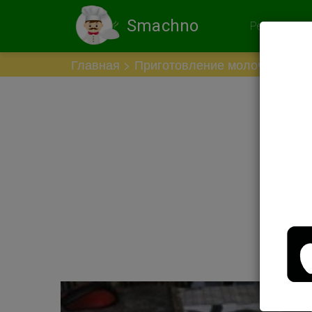
Smachno
Рекомендов
Главная
Приготовление молочных про