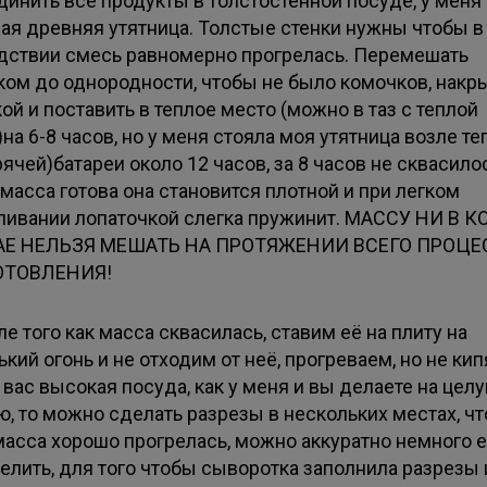
динить все продукты в толстостенной посуде, у меня
ная древняя утятница. Толстые стенки нужны чтобы в
дствии смесь равномерно прогрелась. Перемешать
ком до однородности, чтобы не было комочков, накр
й и поставить в теплое место (можно в таз с теплой
на 6-8 часов, но у меня стояла моя утятница возле те
рячей)батареи около 12 часов, за 8 часов не сквасило
масса готова она становится плотной и при легком
ливании лопаточкой слегка пружинит. МАССУ НИ В 
АЕ НЕЛЬЗЯ МЕШАТЬ НА ПРОТЯЖЕНИИ ВСЕГО ПРОЦЕ
ОТОВЛЕНИЯ!
ле того как масса сквасилась, ставим её на плиту на
кий огонь и не отходим от неё, прогреваем, но не кип
 вас высокая посуда, как у меня и вы делаете на цел
ю, то можно сделать разрезы в нескольких местах, ч
масса хорошо прогрелась, можно аккуратно немного 
елить, для того чтобы сыворотка заполнила разрезы 