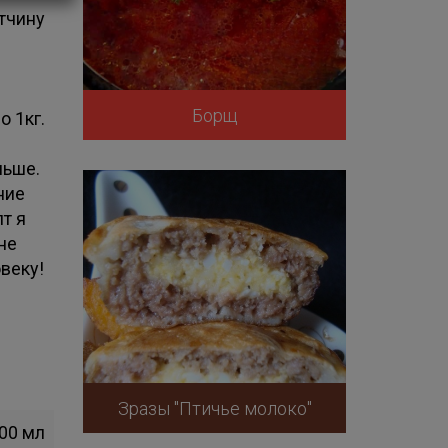
етчину
Борщ
 1кг.
льше.
ние
т я
не
веку!
Зразы "Птичье молоко"
00 мл