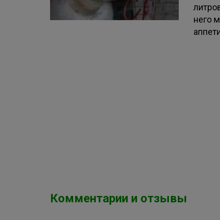
литро
него 
аппет
Комментарии и отзывы