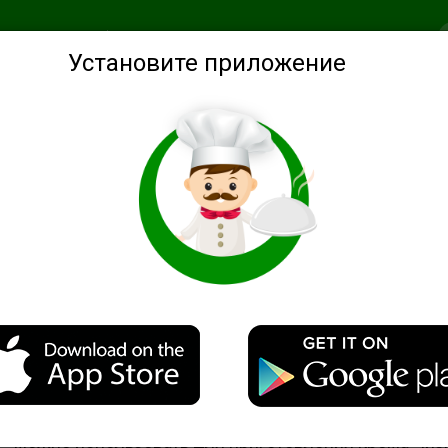
анное
Подобрать по ингредиентам
Советы
Войти
Установите приложение
дуктов
Домашний сыр
Сливочно-творожный сыр
Описание
Сливочно-творожный сыр получается очень нежный
можно использовать для приготовления крема-чиз,