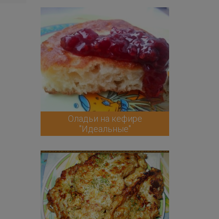
Оладьи на кефире
"Идеальные"