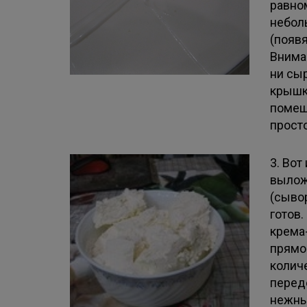
равно
небол
(появ
Внима
ни сы
крышко
помещ
прост
3. Вот
вылож
(сывор
готов
крема-
прямо
количе
переде
нежный