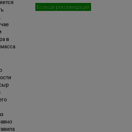
ляется
Больше рекомендаций
ть
.
учае
м
ра в
 масса
о
кости
 сыр
я
его
аз
равно
тавила