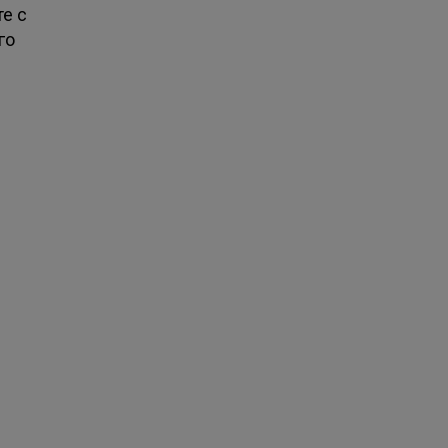
те с
го