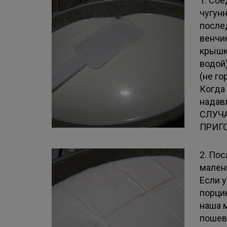
1. Сое
чугун
после
венчи
крышко
водой)
(не го
Когда 
надав
СЛУЧ
ПРИГ
2. Пос
малень
Если у
порци
наша 
пошев