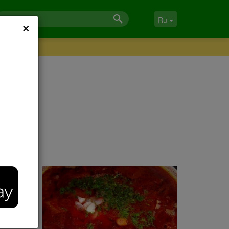
×
Ru
, его