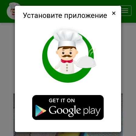
×
Smachno
Toggl
Установите приложение
navig
Описание