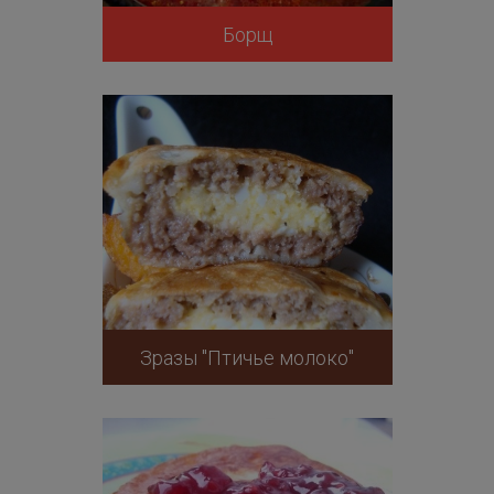
Борщ
Зразы "Птичье молоко"