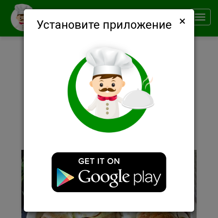
×
Smachno
Toggl
Установите приложение
navig
Описание