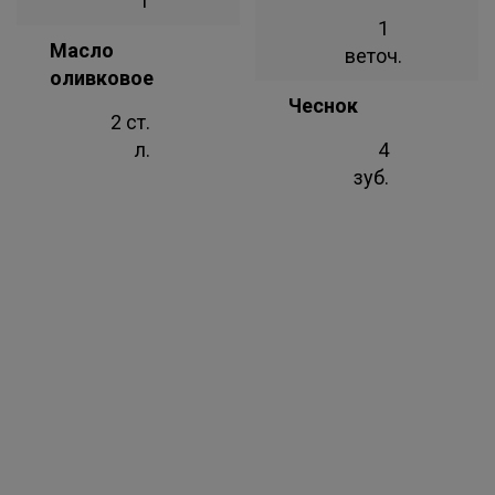
г
1
Масло
веточ.
оливковое
Чеснок
2 ст.
л.
4
зуб.