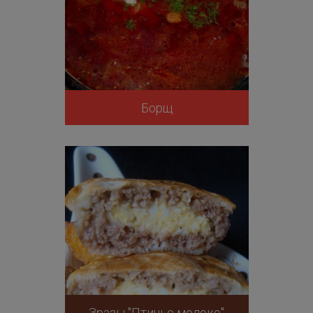
Борщ
Зразы "Птичье молоко"