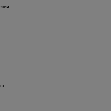
пеции
го