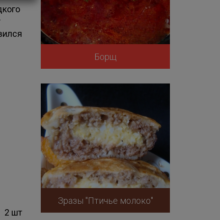
дкого
т
явился
Борщ
Зразы "Птичье молоко"
2 шт