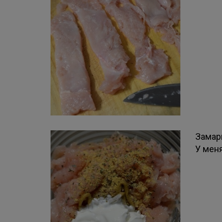
Замар
У меня