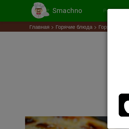
Smachno
Рекомендов
Главная
Горячие блюда
Горячие блю