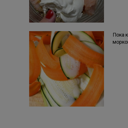
Пока 
морко