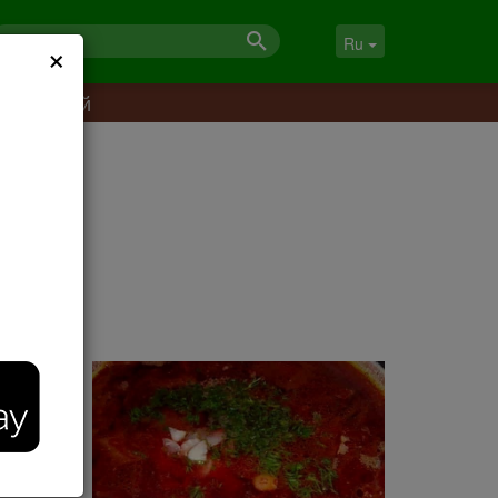
×
Ru
й грудкой