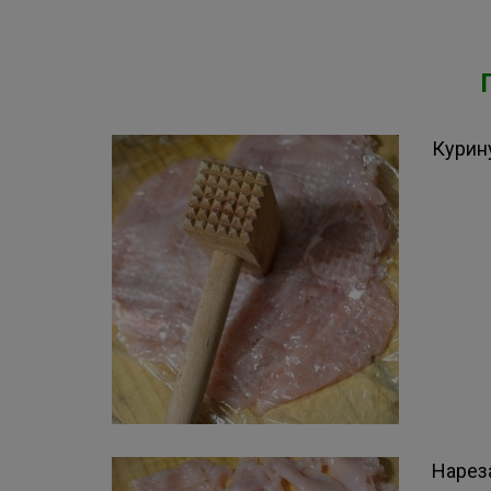
Курин
Нарез