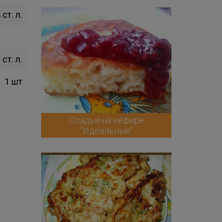
 ст. л.
 ст. л.
1 шт
Оладьи на кефире
"Идеальные"