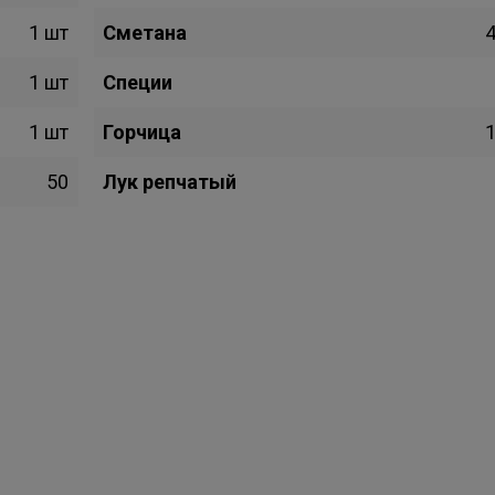
1 шт
Сметана
4
1 шт
Специи
1 шт
Горчица
1
50
Лук репчатый