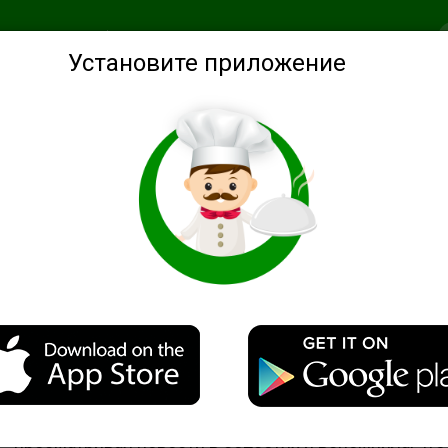
анное
Подобрать по ингредиентам
Советы
Войти
Установите приложение
да из овощей
Простая овощная запеканка с курино
Описание
Вчера случайно я увидела в сети подобный рецепт,
просматривая новости в соцсетях и вспомнила, что