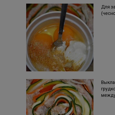
Для з
(чесно
Выкла
грудк
между