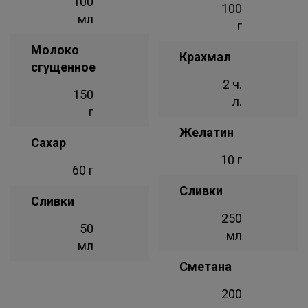
100
100
мл
г
Молоко
Крахмал
сгущенное
2 ч.
150
л.
г
Желатин
Сахар
10 г
60 г
Сливки
Сливки
250
50
мл
мл
Сметана
200