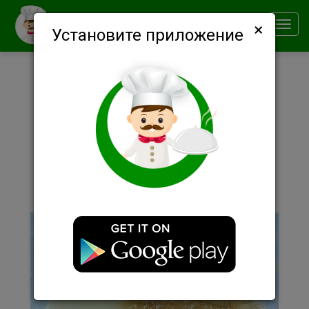
×
Smachno
Toggl
Установите приложение
navig
Описание