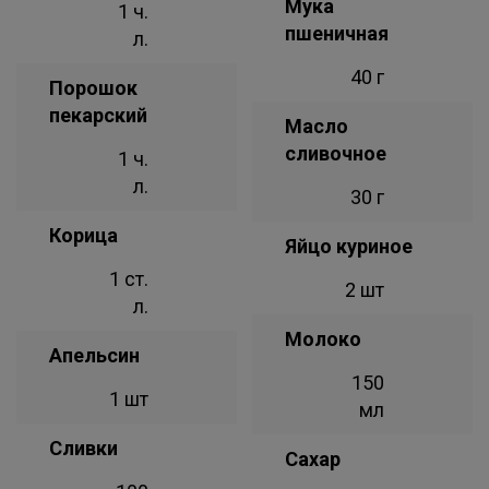
Мука
1 ч.
пшеничная
л.
40 г
Порошок
пекарский
Масло
сливочное
1 ч.
л.
30 г
Корица
Яйцо куриное
1 ст.
2 шт
л.
Молоко
Апельсин
150
1 шт
мл
Сливки
Сахар