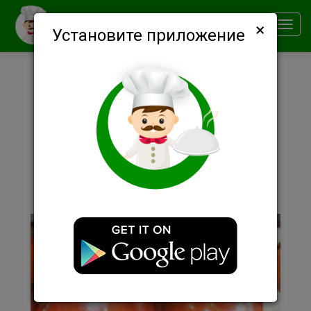
×
Smachno
Toggl
Установите приложение
navig
Описание