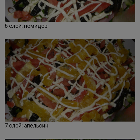
6 слой: помидор
7 слой: апельсин