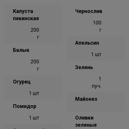
Капуста
Чернослив
пекинская
100
200
г
г
Апельсин
Балык
1 шт
200
Зелень
г
1
Огурец
пуч.
1 шт
Майонез
Помидор
1 шт
Оливки
зеленые