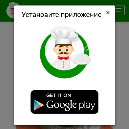
×
Smachno
Toggl
Установите приложение
navig
Описание