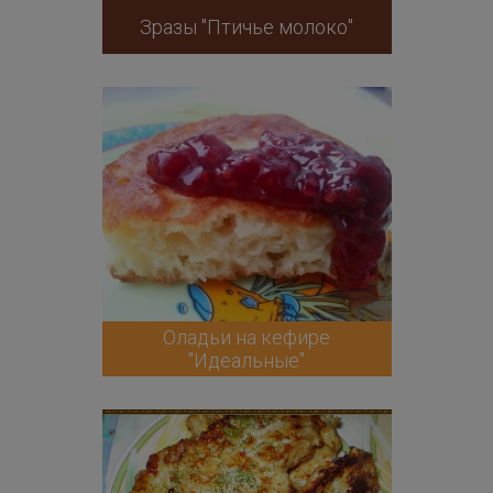
Зразы "Птичье молоко"
Оладьи на кефире
"Идеальные"