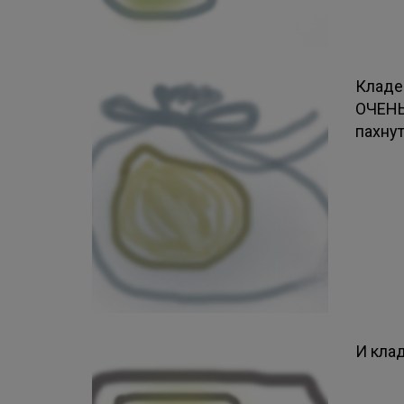
Кладе
ОЧЕНЬ
пахну
И кла