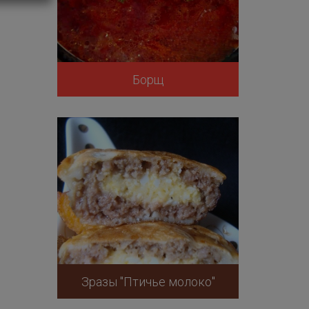
Борщ
Зразы "Птичье молоко"