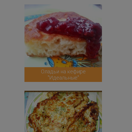
Оладьи на кефире
"Идеальные"