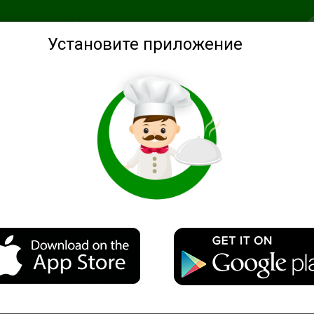
анное
Подобрать по ингредиентам
Советы
Войти
Установите приложение
нные
Экстренный маринованый лук
Описание
Если нужен маринованный лучок, а времени нет...