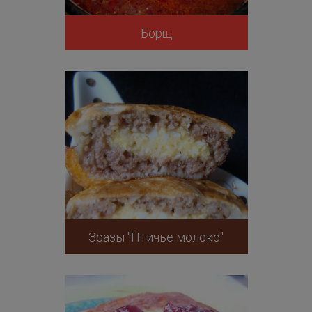
Борщ
Зразы "Птичье молоко"