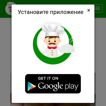
×
Smachno
Toggl
Установите приложение
navig
Описание