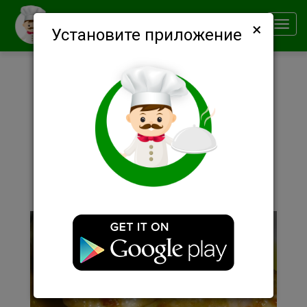
×
Smachno
Toggl
Установите приложение
navig
Описание