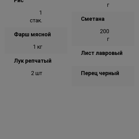
Рис
г
1
Сметана
стак.
200
Фарш мясной
г
1 кг
Лист лавровый
Лук репчатый
2 шт
Перец черный