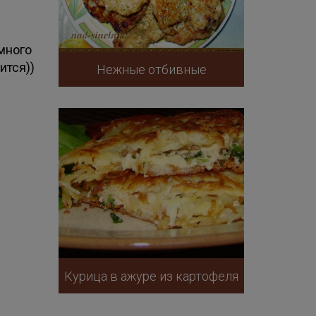
 много
ится))
Нежные отбивные
Курица в ажуре из картофеля