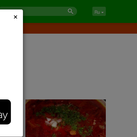
×
Ru
 а