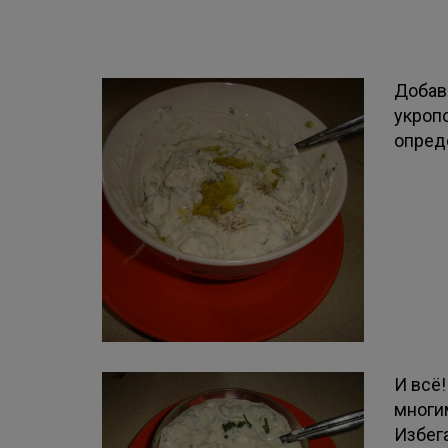
Добав
укроп
опред
И всё!
многим
Избега