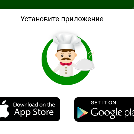
анное
Подобрать по ингредиентам
Советы
Войти
Установите приложение
и
Описание
Или тцатцики. Это очень известный греческий соус,
для кого-то он даже и отдельное блюдо. Греки его