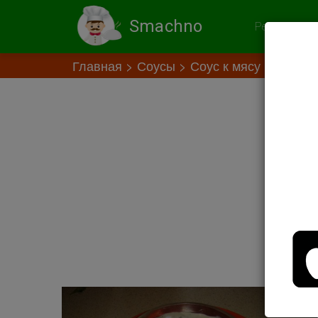
Smachno
Рекомендов
Главная
Соусы
Соус к мясу
Цацик