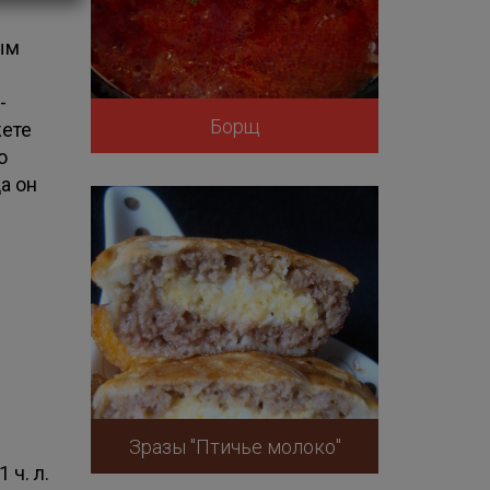
ым
-
Борщ
жете
о
а он
Зразы "Птичье молоко"
1 ч. л.