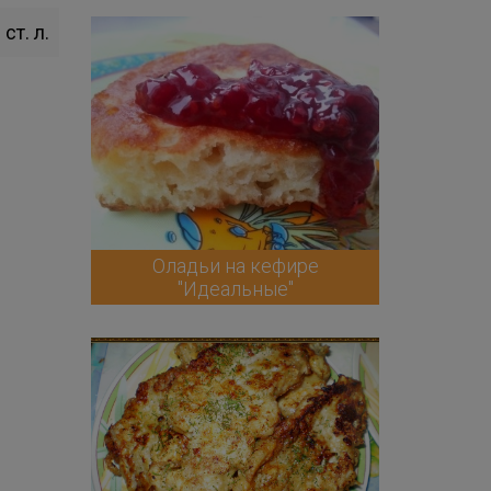
 ст. л.
Оладьи на кефире
"Идеальные"