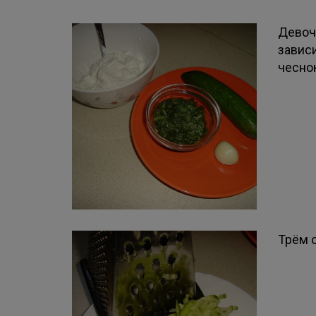
Девоч
зависи
чеснок
Трём о