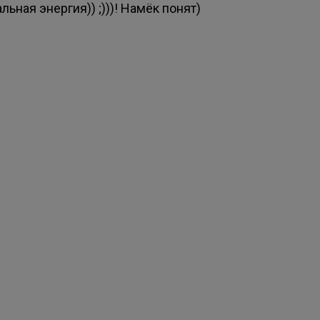
льная энергия)) ;)))! Намёк понят)