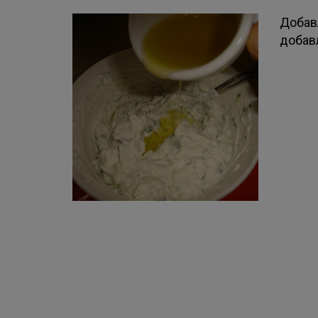
Добав
добав