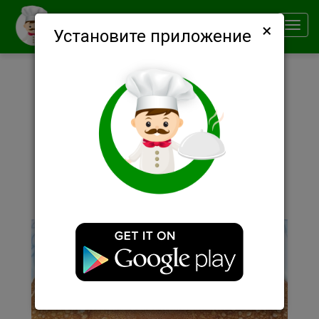
×
Smachno
Toggl
Установите приложение
navig
Описание