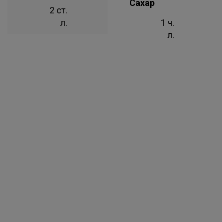
Сахар
2 ст.
л.
1 ч.
л.