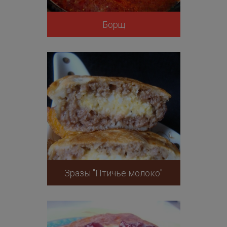
Борщ
Зразы "Птичье молоко"