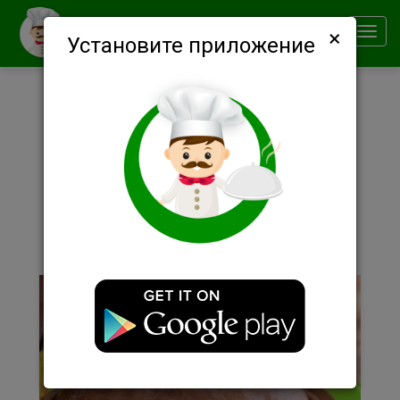
×
Smachno
Toggl
Установите приложение
navig
Описание