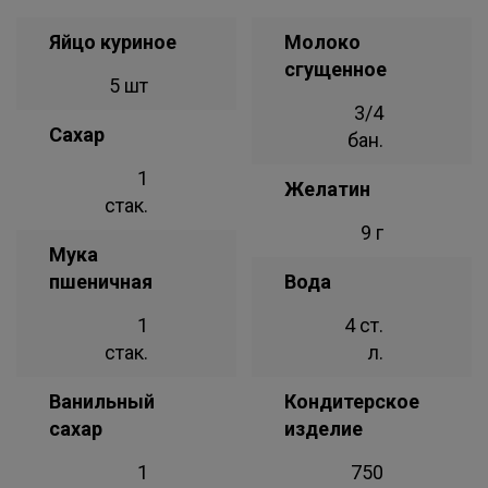
Яйцо куриное
Молоко
сгущенное
5 шт
3/4
Сахар
бан.
1
Желатин
стак.
9 г
Мука
пшеничная
Вода
1
4 ст.
стак.
л.
Ванильный
Кондитерское
сахар
изделие
1
750