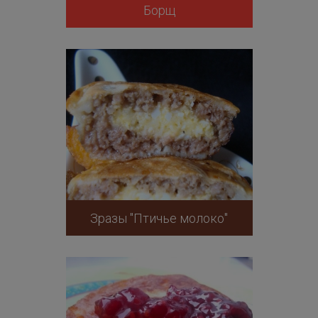
Борщ
Зразы "Птичье молоко"