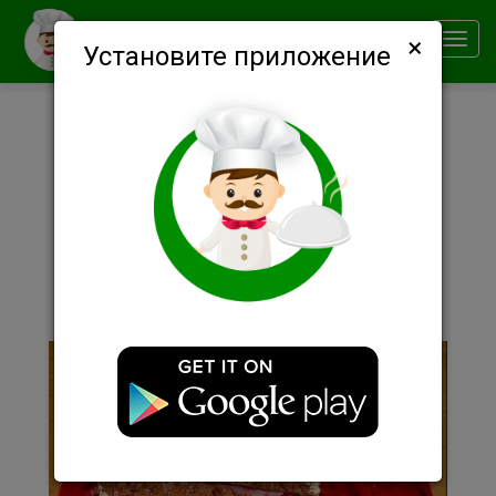
×
Smachno
Toggl
Установите приложение
navig
Описание