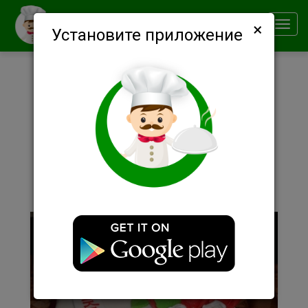
×
Smachno
Toggl
Установите приложение
navig
Описание