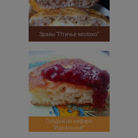
Зразы "Птичье молоко"
Оладьи на кефире
"Идеальные"