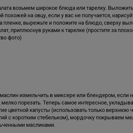
алата возьмем широкое блюда или тарелку. Выложить
 похожей на овцу, если у вас не получается, нарисуй
на пленке, вырежьте и положите на блюдо, сверху вы
лат, приплюснув руками к тарелке (простите за плохо
тво фото)
 маслин измельчить в миксере или блендером, если н
, мелко порезать. Теперь самое интересное, укладыв
тие цветной капусты (использовать только верхнюю 
тий с коротким стебельком), мордочку покрываем ме
ьченными маслинами.