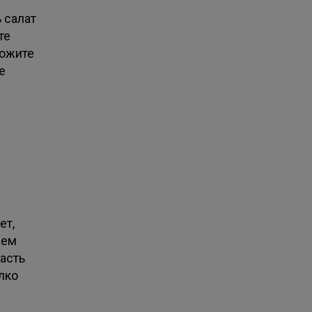
 салат
те
ложите
е
ет,
аем
часть
лко