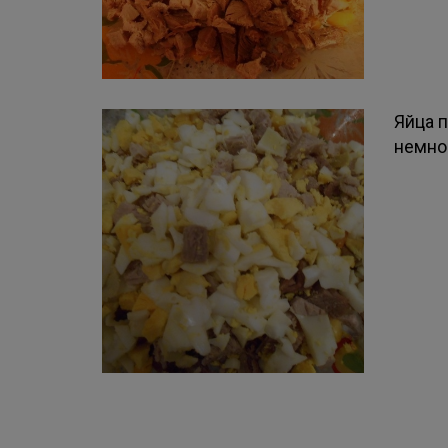
Яйца п
немно