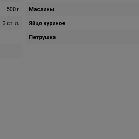
500 г
Маслины
3 ст. л.
Яйцо куриное
Петрушка