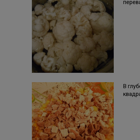
перева
В глу
квадр