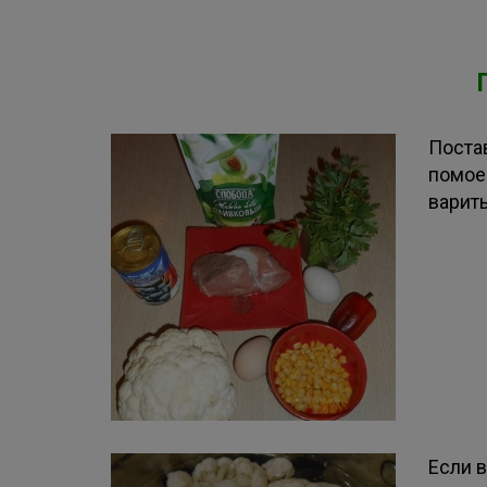
Поста
помое
варить
Если в