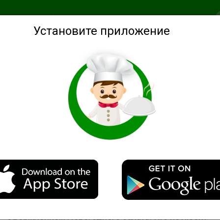
анное
Подобрать по ингредиентам
Советы
Войти
Установите приложение
алат "Овечка" к Новому году
Описание
Скоро Новый 2015 год, хотелось бы и с Вами подел
оформлением Новогоднего салата! Кто не любит