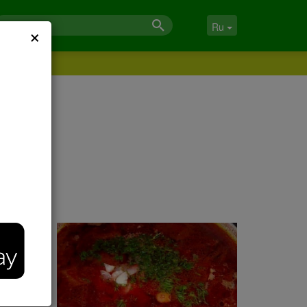
×
Ru
ится