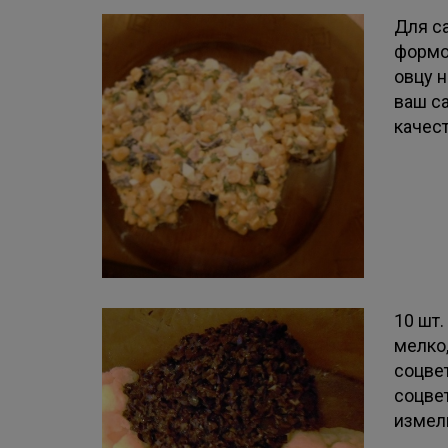
Для с
формой
овцу 
ваш са
качес
10 шт.
мелко
соцве
соцве
измел