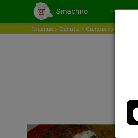
Smachno
Рекомендов
Главная
Салаты
Салаты из мяса
С