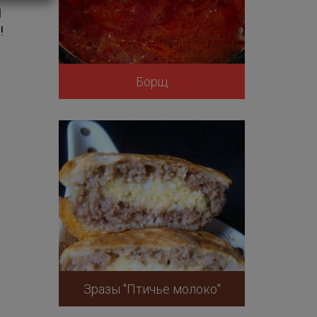
1
!
Борщ
Зразы "Птичье молоко"