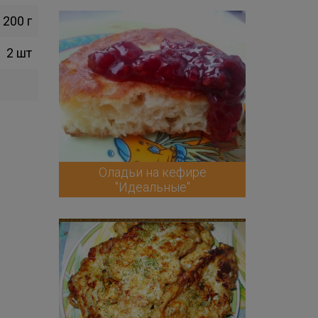
200 г
2 шт
Оладьи на кефире
"Идеальные"