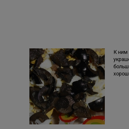
К ним
украш
большо
хорош