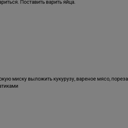
риться. Поставить варить яйца.
бокую миску выложить кукурузу, вареное мясо, порез
атиками