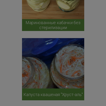
Маринованные кабачки без
стерилизации
Капуста квашеная "Хруст-аль"