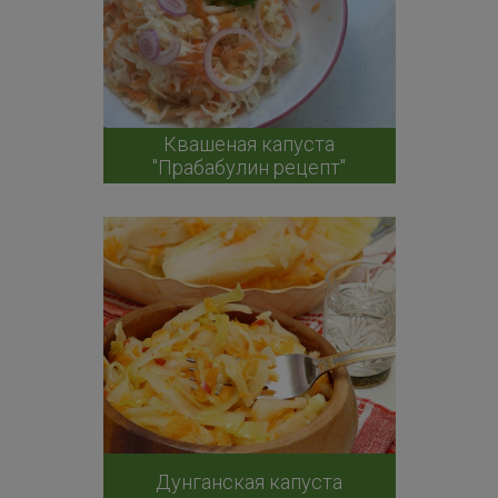
Квашеная капуста
"Прабабулин рецепт"
Дунганская капуста