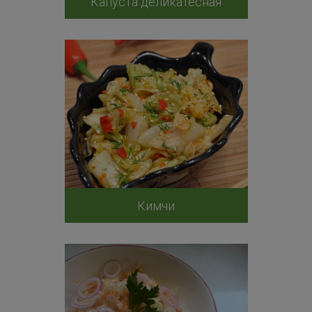
Капуста деликатесная
Кимчи