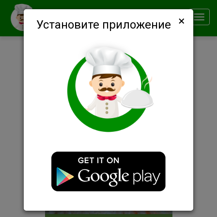
×
Smachno
Toggl
Установите приложение
navig