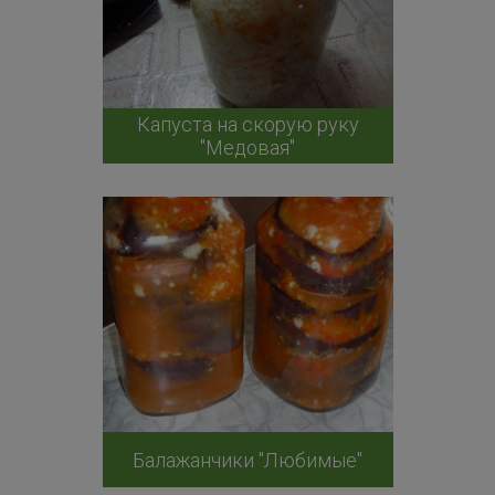
Капуста на скорую руку
"Медовая"
Балажанчики "Любимые"