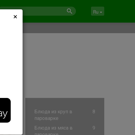
×
Ru
Блюда из круп в
8
пароварке
Блюда из мяса в
9
пароварке