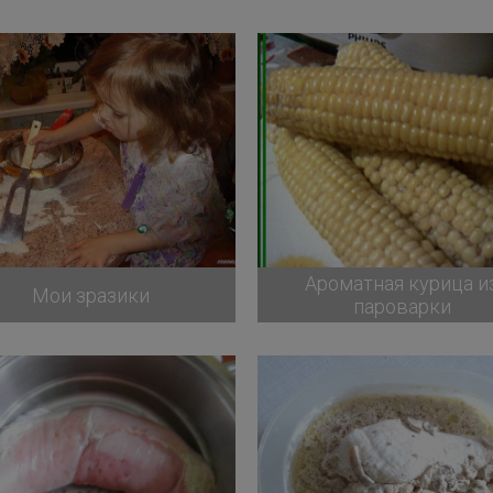
Ароматная курица и
Мои зразики
пароварки