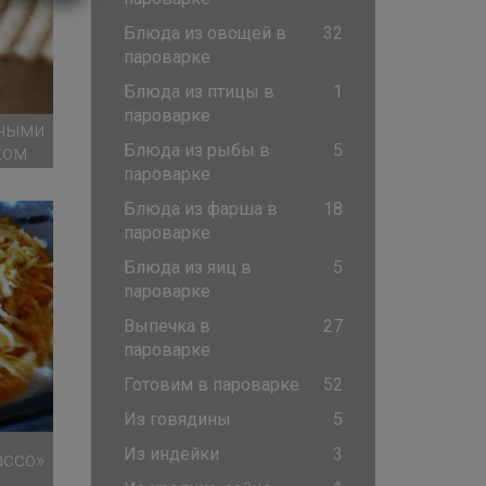
Блюда из овощей в
32
пароварке
Блюда из птицы в
1
пароварке
еными
Блюда из рыбы в
5
ком
пароварке
Блюда из фарша в
18
пароварке
Блюда из яиц в
5
пароварке
Выпечка в
27
пароварке
Готовим в пароварке
52
Из говядины
5
Из индейки
3
ассо»