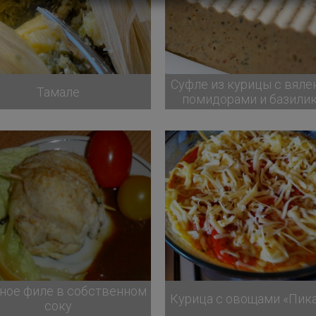
Суфле из курицы с вял
Тамале
помидорами и базили
ное филе в собственном
Курица с овощами «Пик
соку