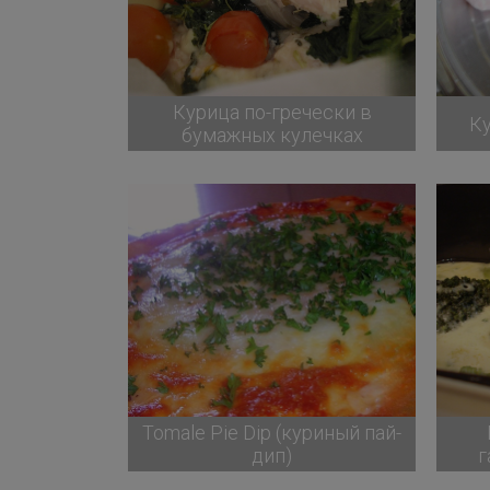
Курица по-гречески в
Ку
бумажных кулечках
Tomale Pie Dip (куриный пай-
дип)
г