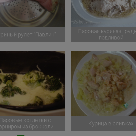
Паровая куриная грудк
риный рулет "Павлин"
подливой
Паровые котлетки с
Курица в сливках
арниром из брокколи