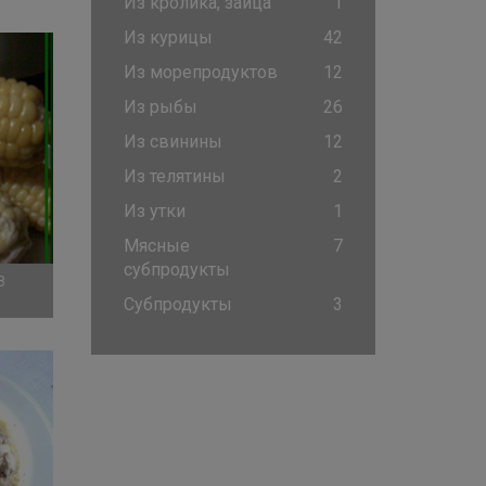
Из кролика, зайца
1
Из курицы
42
Из морепродуктов
12
Из рыбы
26
Из свинины
12
Из телятины
2
Из утки
1
Мясные
7
субпродукты
з
Субпродукты
3