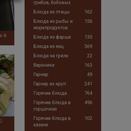
грибов, бобовых
Блюда из птицы
162
Блюда из рыбы и
156
морепродуктов
ь в
Блюда из фарша
130
Блюда из яиц
569
Блюда на гриле
22
Вареники
163
Гарнир
49
Гарнир из круп
241
Горячие блюда
764
Горячие блюда в
496
горшочках
Горячие блюда в
102
с
казане