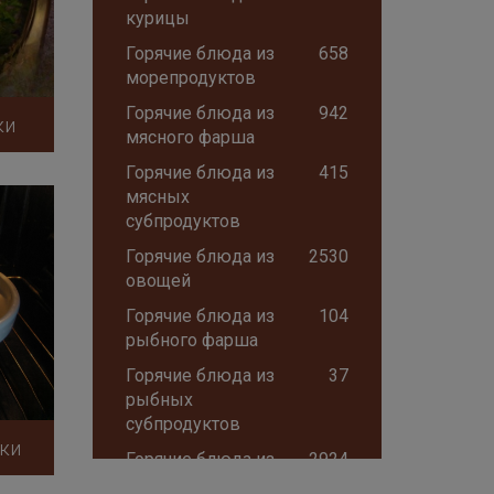
курицы
Горячие блюда из
658
морепродуктов
Горячие блюда из
942
ки
мясного фарша
Горячие блюда из
415
мясных
субпродуктов
Горячие блюда из
2530
овощей
Горячие блюда из
104
рыбного фарша
Горячие блюда из
37
рыбных
субпродуктов
ки
Горячие блюда из
2924
рыбы