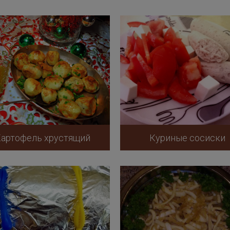
артофель хрустящий
Куриные сосиски