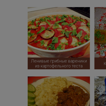
Ленивые грибные вареники
К
из картофельного теста