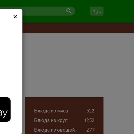
×
Ru
Блюда из мяса
522
Блюда из круп
1252
Блюда из овощей,
277