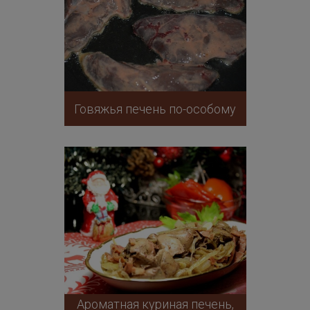
Говяжья печень по-особому
Ароматная куриная печень,