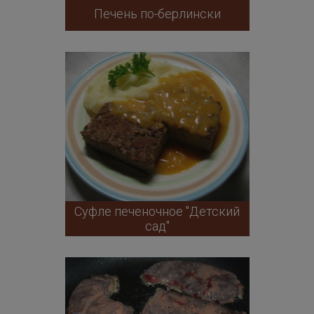
Печень по-берлински
Суфле печеночное "Детский
сад"