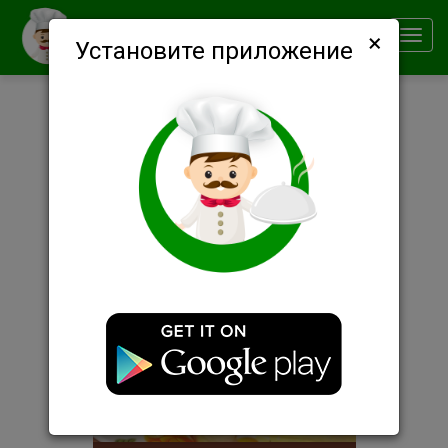
×
Smachno
Toggl
Установите приложение
navig