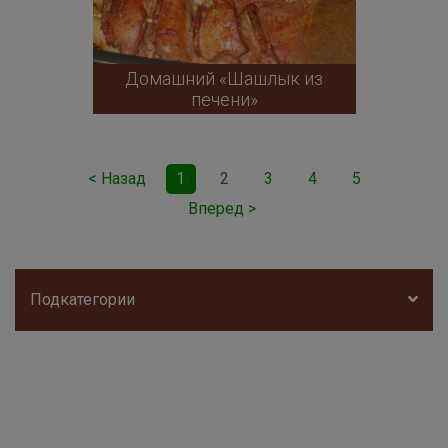
Домашний «Шашлык из
печени»
< Назад
1
2
3
4
5
Вперед >
Подкатегории