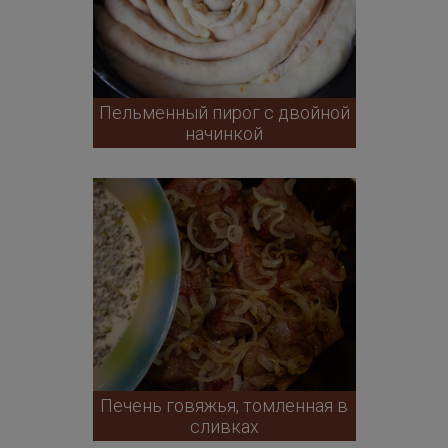
Пельменный пирог с двойной
начинкой
Печень говяжья, томленная в
сливках