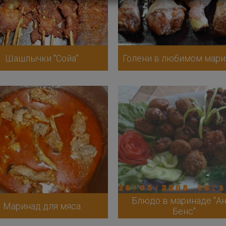
Шашлычки "Сойа"
Голени в любимом мар
Блюдо в маринаде "А
Маринад для мяса
Бенс"