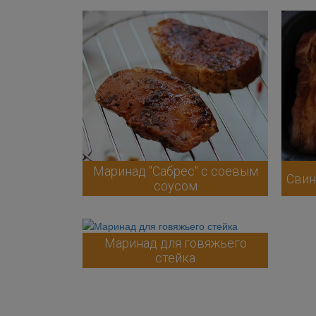
Маринад "Сабрес" с соевым
Свин
соусом
Маринад для говяжьего
стейка