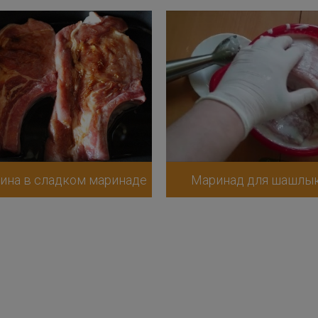
ина в сладком маринаде
Маринад для шашлы