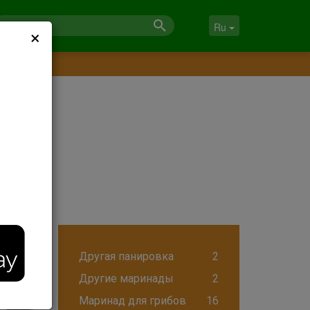
×
Ru
Другая панировка
2
Другие маринады
2
Маринад для грибов
16