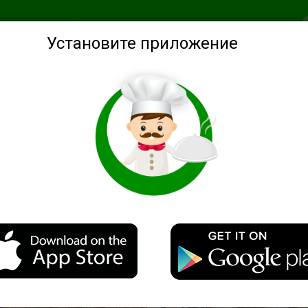
анное
Подобрать по ингредиентам
Советы
Войти
Установите приложение
д для мяса