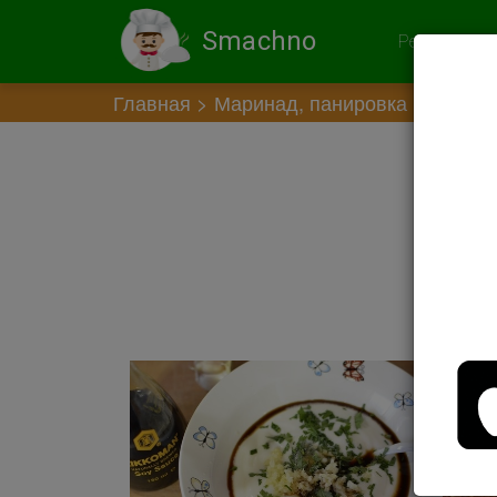
Smachno
Рекомендов
Главная
Маринад, панировка
Марина