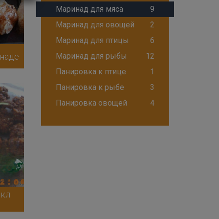
Маринад для мяса
9
Маринад для овощей
2
Маринад для птицы
6
инаде
Маринад для рыбы
12
Панировка к птице
1
Панировка к рыбе
3
Панировка овощей
4
нкл