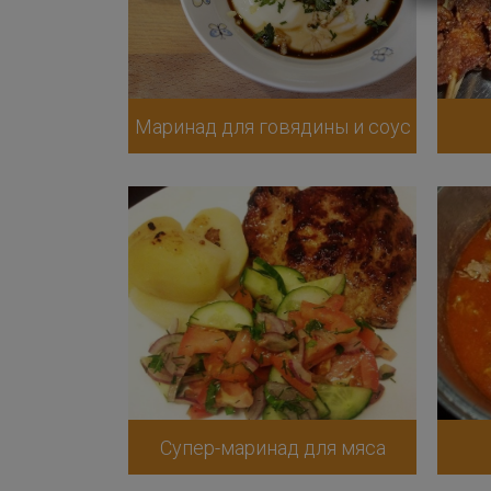
Маринад для говядины и соус
Супер-маринад для мяса